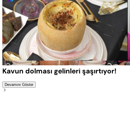
Yüklendi
:
100.00%
Sesi
Oynatma
Aç
Hızı
Kavun dolması gelinleri şaşırtıyor!
Devamını Göster