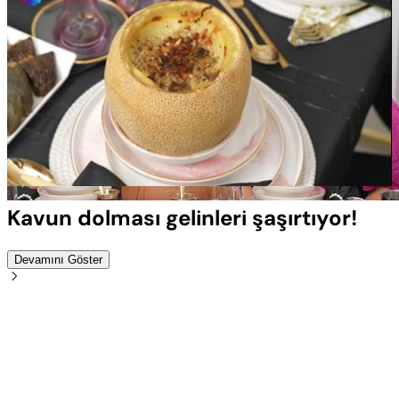
Yüklendi
:
100.00%
Sesi
Oynatma
Aç
Hızı
Kavun dolması gelinleri şaşırtıyor!
Devamını Göster