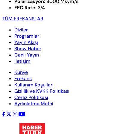
Polarizasyon:
8000 Msym/s
FEC Rate:
3/4
TÜM FREKANSLAR
Diziler
Programlar
Yayın Akışı
Show Haber
Canlı Yayın
İletişim
Künye
Frekans
Kullanım Koşulları
Gizlilik ve KVKK Politikası
Çerez Politikası
Aydınlatma Metni