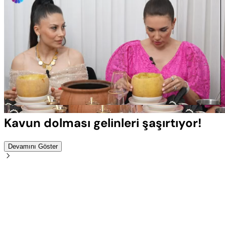
Yüklendi
:
100.00%
Sesi
Oynatma
Aç
Hızı
Kavun dolması gelinleri şaşırtıyor!
Devamını Göster