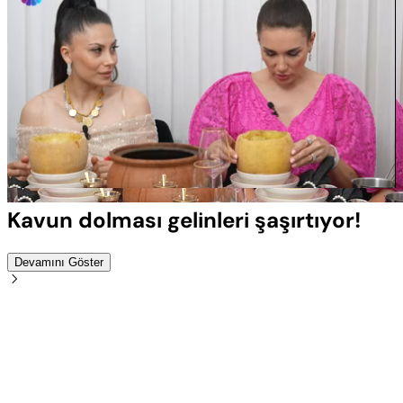
Yüklendi
:
100.00%
Sesi
Oynatma
Aç
Hızı
Kavun dolması gelinleri şaşırtıyor!
Devamını Göster