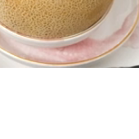
Yüklendi
:
100.00%