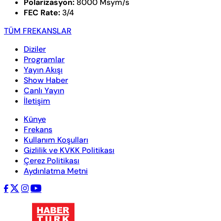
Polarizasyon:
8000 Msym/s
FEC Rate:
3/4
TÜM FREKANSLAR
Diziler
Programlar
Yayın Akışı
Show Haber
Canlı Yayın
İletişim
Künye
Frekans
Kullanım Koşulları
Gizlilik ve KVKK Politikası
Çerez Politikası
Aydınlatma Metni