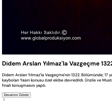
Yüklendi
:
0.57%
Sesi
Aç
Didem Arslan Yılmaz'la Vazgeçme 132
Didem Arslan Yılmaz'la Vazgeçme'nin 1322. Bölümünde; 17 y
kaybolan Yasin konusu özel ekibe devredildi. Ünzile ve Mus
finali konuşmasını yaptı.
Devamını Göster