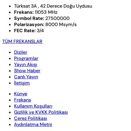
Türksat 3A , 42 Derece Doğu Uydusu
Frekans:
11053 MHz
Symbol Rate:
27500000
Polarizasyon:
8000 Msym/s
FEC Rate:
3/4
TÜM FREKANSLAR
Diziler
Programlar
Yayın Akışı
Show Haber
Canlı Yayın
İletişim
Künye
Frekans
Kullanım Koşulları
Gizlilik ve KVKK Politikası
Çerez Politikası
Aydınlatma Metni