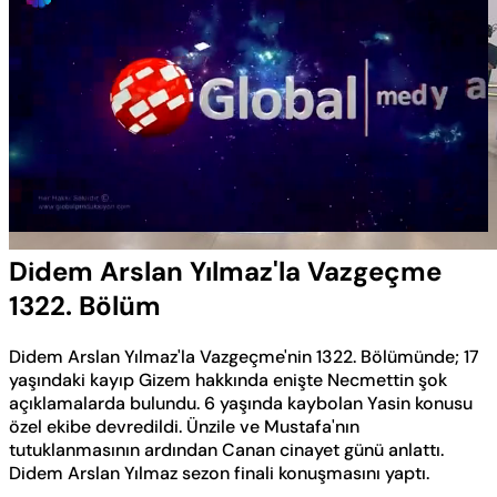
Yüklendi
:
0.50%
Sesi
Oynatma
Aç
Hızı
Didem Arslan Yılmaz'la Vazgeçme
1322. Bölüm
Didem Arslan Yılmaz'la Vazgeçme'nin 1322. Bölümünde; 17
yaşındaki kayıp Gizem hakkında enişte Necmettin şok
açıklamalarda bulundu. 6 yaşında kaybolan Yasin konusu
özel ekibe devredildi. Ünzile ve Mustafa'nın
tutuklanmasının ardından Canan cinayet günü anlattı.
Didem Arslan Yılmaz sezon finali konuşmasını yaptı.