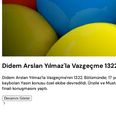
Yüklendi
:
1.22%
Sesi
Aç
Didem Arslan Yılmaz'la Vazgeçme 132
Didem Arslan Yılmaz'la Vazgeçme'nin 1322. Bölümünde; 17 y
kaybolan Yasin konusu özel ekibe devredildi. Ünzile ve Mus
finali konuşmasını yaptı.
Devamını Göster