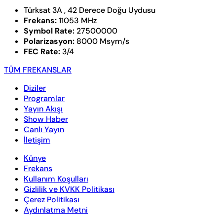
Türksat 3A , 42 Derece Doğu Uydusu
Frekans:
11053 MHz
Symbol Rate:
27500000
Polarizasyon:
8000 Msym/s
FEC Rate:
3/4
TÜM FREKANSLAR
Diziler
Programlar
Yayın Akışı
Show Haber
Canlı Yayın
İletişim
Künye
Frekans
Kullanım Koşulları
Gizlilik ve KVKK Politikası
Çerez Politikası
Aydınlatma Metni