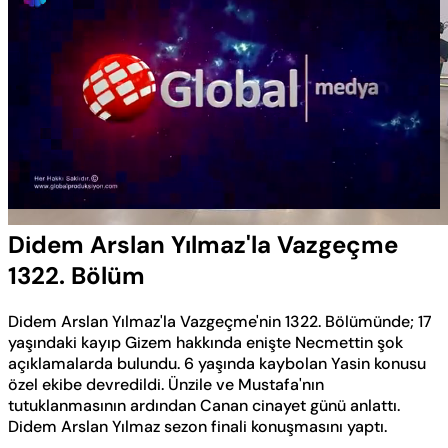
Yüklendi
:
0.57%
Sesi
Oynatma
Aç
Hızı
Didem Arslan Yılmaz'la Vazgeçme
1322. Bölüm
Didem Arslan Yılmaz'la Vazgeçme'nin 1322. Bölümünde; 17
yaşındaki kayıp Gizem hakkında enişte Necmettin şok
açıklamalarda bulundu. 6 yaşında kaybolan Yasin konusu
özel ekibe devredildi. Ünzile ve Mustafa'nın
tutuklanmasının ardından Canan cinayet günü anlattı.
Didem Arslan Yılmaz sezon finali konuşmasını yaptı.