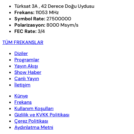
Türksat 3A , 42 Derece Doğu Uydusu
Frekans:
11053 MHz
Symbol Rate:
27500000
Polarizasyon:
8000 Msym/s
FEC Rate:
3/4
TÜM FREKANSLAR
Diziler
Programlar
Yayın Akışı
Show Haber
Canlı Yayın
İletişim
Künye
Frekans
Kullanım Koşulları
Gizlilik ve KVKK Politikası
Çerez Politikası
Aydınlatma Metni