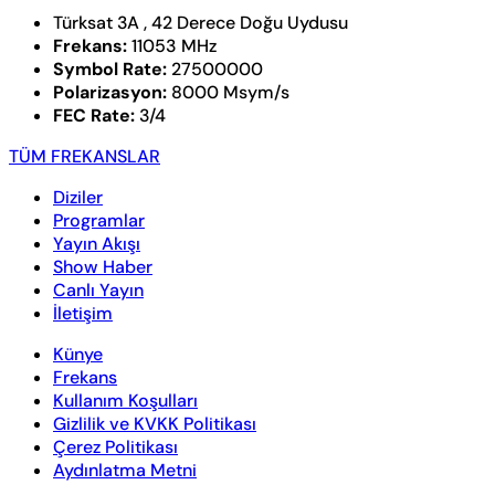
Türksat 3A , 42 Derece Doğu Uydusu
Frekans:
11053 MHz
Symbol Rate:
27500000
Polarizasyon:
8000 Msym/s
FEC Rate:
3/4
TÜM FREKANSLAR
Diziler
Programlar
Yayın Akışı
Show Haber
Canlı Yayın
İletişim
Künye
Frekans
Kullanım Koşulları
Gizlilik ve KVKK Politikası
Çerez Politikası
Aydınlatma Metni