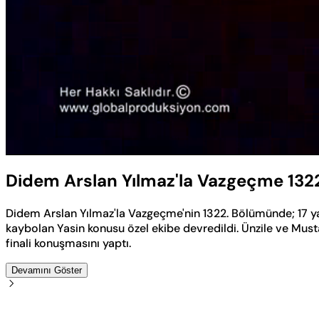
Yüklendi
:
0.12%
Sesi
Aç
Didem Arslan Yılmaz'la Vazgeçme 132
Didem Arslan Yılmaz'la Vazgeçme'nin 1322. Bölümünde; 17 y
kaybolan Yasin konusu özel ekibe devredildi. Ünzile ve Mus
finali konuşmasını yaptı.
Devamını Göster