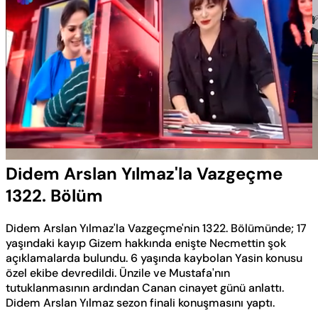
Yüklendi
:
1.90%
Sesi
Oynatma
Aç
Hızı
Didem Arslan Yılmaz'la Vazgeçme
1322. Bölüm
Didem Arslan Yılmaz'la Vazgeçme'nin 1322. Bölümünde; 17
yaşındaki kayıp Gizem hakkında enişte Necmettin şok
açıklamalarda bulundu. 6 yaşında kaybolan Yasin konusu
özel ekibe devredildi. Ünzile ve Mustafa'nın
tutuklanmasının ardından Canan cinayet günü anlattı.
Didem Arslan Yılmaz sezon finali konuşmasını yaptı.