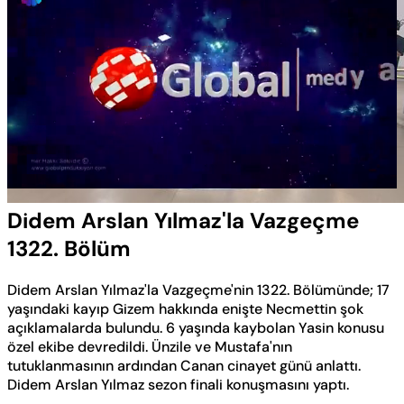
Yüklendi
:
0.50%
Sesi
Oynatma
Aç
Hızı
Didem Arslan Yılmaz'la Vazgeçme
1322. Bölüm
Didem Arslan Yılmaz'la Vazgeçme'nin 1322. Bölümünde; 17
yaşındaki kayıp Gizem hakkında enişte Necmettin şok
açıklamalarda bulundu. 6 yaşında kaybolan Yasin konusu
özel ekibe devredildi. Ünzile ve Mustafa'nın
tutuklanmasının ardından Canan cinayet günü anlattı.
Didem Arslan Yılmaz sezon finali konuşmasını yaptı.