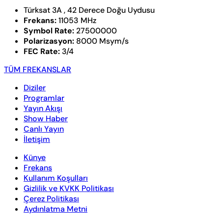
Türksat 3A , 42 Derece Doğu Uydusu
Frekans:
11053 MHz
Symbol Rate:
27500000
Polarizasyon:
8000 Msym/s
FEC Rate:
3/4
TÜM FREKANSLAR
Diziler
Programlar
Yayın Akışı
Show Haber
Canlı Yayın
İletişim
Künye
Frekans
Kullanım Koşulları
Gizlilik ve KVKK Politikası
Çerez Politikası
Aydınlatma Metni