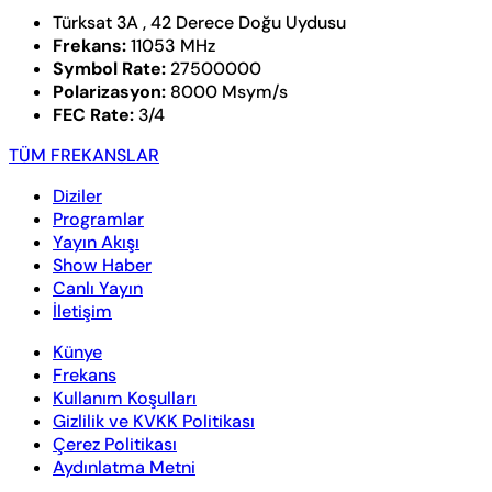
Türksat 3A , 42 Derece Doğu Uydusu
Frekans:
11053 MHz
Symbol Rate:
27500000
Polarizasyon:
8000 Msym/s
FEC Rate:
3/4
TÜM FREKANSLAR
Diziler
Programlar
Yayın Akışı
Show Haber
Canlı Yayın
İletişim
Künye
Frekans
Kullanım Koşulları
Gizlilik ve KVKK Politikası
Çerez Politikası
Aydınlatma Metni