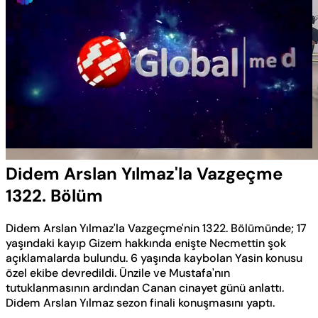
Yüklendi
:
0.50%
Sesi
Oynatma
Aç
Hızı
Didem Arslan Yılmaz'la Vazgeçme
1322. Bölüm
Didem Arslan Yılmaz'la Vazgeçme'nin 1322. Bölümünde; 17
yaşındaki kayıp Gizem hakkında enişte Necmettin şok
açıklamalarda bulundu. 6 yaşında kaybolan Yasin konusu
özel ekibe devredildi. Ünzile ve Mustafa'nın
tutuklanmasının ardından Canan cinayet günü anlattı.
Didem Arslan Yılmaz sezon finali konuşmasını yaptı.