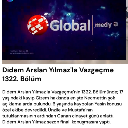
Yüklendi
:
0.57%
Sesi
Oynatma
Aç
Hızı
Didem Arslan Yılmaz'la Vazgeçme
1322. Bölüm
Didem Arslan Yılmaz'la Vazgeçme'nin 1322. Bölümünde; 17
yaşındaki kayıp Gizem hakkında enişte Necmettin şok
açıklamalarda bulundu. 6 yaşında kaybolan Yasin konusu
özel ekibe devredildi. Ünzile ve Mustafa'nın
tutuklanmasının ardından Canan cinayet günü anlattı.
Didem Arslan Yılmaz sezon finali konuşmasını yaptı.