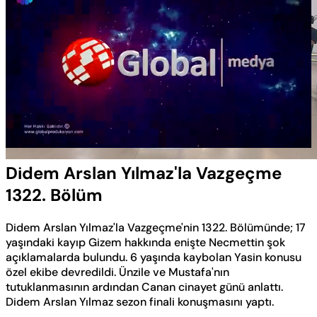
Yüklendi
:
0.57%
Sesi
Oynatma
Aç
Hızı
Didem Arslan Yılmaz'la Vazgeçme
1322. Bölüm
Didem Arslan Yılmaz'la Vazgeçme'nin 1322. Bölümünde; 17
yaşındaki kayıp Gizem hakkında enişte Necmettin şok
açıklamalarda bulundu. 6 yaşında kaybolan Yasin konusu
özel ekibe devredildi. Ünzile ve Mustafa'nın
tutuklanmasının ardından Canan cinayet günü anlattı.
Didem Arslan Yılmaz sezon finali konuşmasını yaptı.