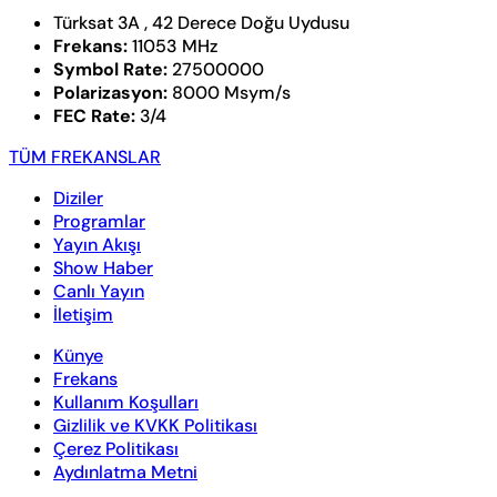
Türksat 3A , 42 Derece Doğu Uydusu
Frekans:
11053 MHz
Symbol Rate:
27500000
Polarizasyon:
8000 Msym/s
FEC Rate:
3/4
TÜM FREKANSLAR
Diziler
Programlar
Yayın Akışı
Show Haber
Canlı Yayın
İletişim
Künye
Frekans
Kullanım Koşulları
Gizlilik ve KVKK Politikası
Çerez Politikası
Aydınlatma Metni