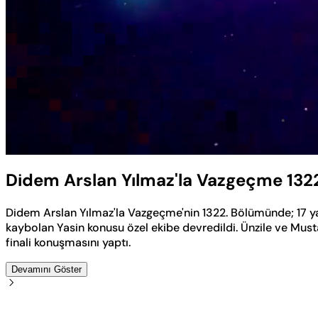
Yüklendi
:
0.50%
Sesi
Aç
Didem Arslan Yılmaz'la Vazgeçme 132
Didem Arslan Yılmaz'la Vazgeçme'nin 1322. Bölümünde; 17 y
kaybolan Yasin konusu özel ekibe devredildi. Ünzile ve Mus
finali konuşmasını yaptı.
Devamını Göster