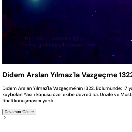
Yüklendi
:
0.57%
Sesi
Aç
Didem Arslan Yılmaz'la Vazgeçme 132
Didem Arslan Yılmaz'la Vazgeçme'nin 1322. Bölümünde; 17 y
kaybolan Yasin konusu özel ekibe devredildi. Ünzile ve Mus
finali konuşmasını yaptı.
Devamını Göster