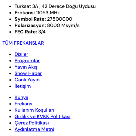
Türksat 3A , 42 Derece Doğu Uydusu
Frekans:
11053 MHz
Symbol Rate:
27500000
Polarizasyon:
8000 Msym/s
FEC Rate:
3/4
TÜM FREKANSLAR
Diziler
Programlar
Yayın Akışı
Show Haber
Canlı Yayın
İletişim
Künye
Frekans
Kullanım Koşulları
Gizlilik ve KVKK Politikası
Çerez Politikası
Aydınlatma Metni