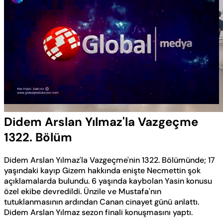
Yüklendi
:
0.57%
Sesi
Oynatma
Aç
Hızı
Didem Arslan Yılmaz'la Vazgeçme
1322. Bölüm
Didem Arslan Yılmaz'la Vazgeçme'nin 1322. Bölümünde; 17
yaşındaki kayıp Gizem hakkında enişte Necmettin şok
açıklamalarda bulundu. 6 yaşında kaybolan Yasin konusu
özel ekibe devredildi. Ünzile ve Mustafa'nın
tutuklanmasının ardından Canan cinayet günü anlattı.
Didem Arslan Yılmaz sezon finali konuşmasını yaptı.