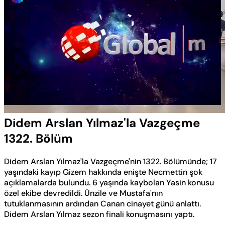
Yüklendi
:
0.50%
Sesi
Oynatma
Aç
Hızı
Didem Arslan Yılmaz'la Vazgeçme
1322. Bölüm
Didem Arslan Yılmaz'la Vazgeçme'nin 1322. Bölümünde; 17
yaşındaki kayıp Gizem hakkında enişte Necmettin şok
açıklamalarda bulundu. 6 yaşında kaybolan Yasin konusu
özel ekibe devredildi. Ünzile ve Mustafa'nın
tutuklanmasının ardından Canan cinayet günü anlattı.
Didem Arslan Yılmaz sezon finali konuşmasını yaptı.