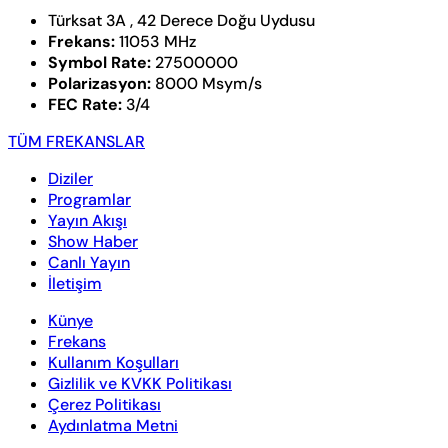
Türksat 3A , 42 Derece Doğu Uydusu
Frekans:
11053 MHz
Symbol Rate:
27500000
Polarizasyon:
8000 Msym/s
FEC Rate:
3/4
TÜM FREKANSLAR
Diziler
Programlar
Yayın Akışı
Show Haber
Canlı Yayın
İletişim
Künye
Frekans
Kullanım Koşulları
Gizlilik ve KVKK Politikası
Çerez Politikası
Aydınlatma Metni