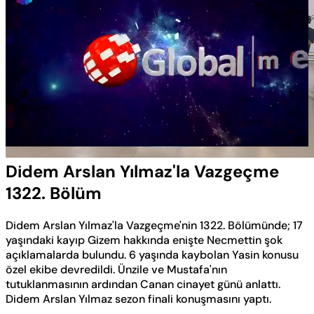
Yüklendi
:
0.50%
Sesi
Oynatma
Aç
Hızı
Didem Arslan Yılmaz'la Vazgeçme
1322. Bölüm
Didem Arslan Yılmaz'la Vazgeçme'nin 1322. Bölümünde; 17
yaşındaki kayıp Gizem hakkında enişte Necmettin şok
açıklamalarda bulundu. 6 yaşında kaybolan Yasin konusu
özel ekibe devredildi. Ünzile ve Mustafa'nın
tutuklanmasının ardından Canan cinayet günü anlattı.
Didem Arslan Yılmaz sezon finali konuşmasını yaptı.