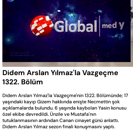
Yüklendi
:
0.50%
Sesi
Oynatma
Aç
Hızı
Didem Arslan Yılmaz'la Vazgeçme
1322. Bölüm
Didem Arslan Yılmaz'la Vazgeçme'nin 1322. Bölümünde; 17
yaşındaki kayıp Gizem hakkında enişte Necmettin şok
açıklamalarda bulundu. 6 yaşında kaybolan Yasin konusu
özel ekibe devredildi. Ünzile ve Mustafa'nın
tutuklanmasının ardından Canan cinayet günü anlattı.
Didem Arslan Yılmaz sezon finali konuşmasını yaptı.