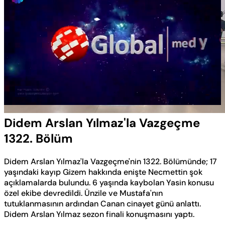
Yüklendi
:
0.57%
Sesi
Oynatma
Aç
Hızı
Didem Arslan Yılmaz'la Vazgeçme
1322. Bölüm
Didem Arslan Yılmaz'la Vazgeçme'nin 1322. Bölümünde; 17
yaşındaki kayıp Gizem hakkında enişte Necmettin şok
açıklamalarda bulundu. 6 yaşında kaybolan Yasin konusu
özel ekibe devredildi. Ünzile ve Mustafa'nın
tutuklanmasının ardından Canan cinayet günü anlattı.
Didem Arslan Yılmaz sezon finali konuşmasını yaptı.