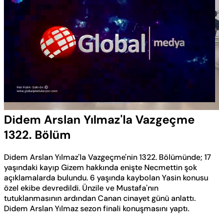
Yüklendi
:
0.57%
Sesi
Oynatma
Aç
Hızı
Didem Arslan Yılmaz'la Vazgeçme
1322. Bölüm
Didem Arslan Yılmaz'la Vazgeçme'nin 1322. Bölümünde; 17
yaşındaki kayıp Gizem hakkında enişte Necmettin şok
açıklamalarda bulundu. 6 yaşında kaybolan Yasin konusu
özel ekibe devredildi. Ünzile ve Mustafa'nın
tutuklanmasının ardından Canan cinayet günü anlattı.
Didem Arslan Yılmaz sezon finali konuşmasını yaptı.