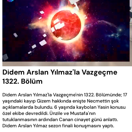
Yüklendi
:
0.50%
Sesi
Oynatma
Aç
Hızı
Didem Arslan Yılmaz'la Vazgeçme
1322. Bölüm
Didem Arslan Yılmaz'la Vazgeçme'nin 1322. Bölümünde; 17
yaşındaki kayıp Gizem hakkında enişte Necmettin şok
açıklamalarda bulundu. 6 yaşında kaybolan Yasin konusu
özel ekibe devredildi. Ünzile ve Mustafa'nın
tutuklanmasının ardından Canan cinayet günü anlattı.
Didem Arslan Yılmaz sezon finali konuşmasını yaptı.