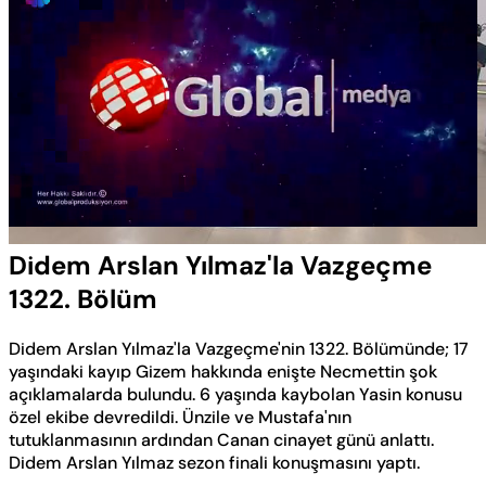
Yüklendi
:
0.57%
Sesi
Oynatma
Aç
Hızı
Didem Arslan Yılmaz'la Vazgeçme
1322. Bölüm
Didem Arslan Yılmaz'la Vazgeçme'nin 1322. Bölümünde; 17
yaşındaki kayıp Gizem hakkında enişte Necmettin şok
açıklamalarda bulundu. 6 yaşında kaybolan Yasin konusu
özel ekibe devredildi. Ünzile ve Mustafa'nın
tutuklanmasının ardından Canan cinayet günü anlattı.
Didem Arslan Yılmaz sezon finali konuşmasını yaptı.