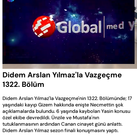
Yüklendi
:
0.50%
Sesi
Oynatma
Aç
Hızı
Didem Arslan Yılmaz'la Vazgeçme
1322. Bölüm
Didem Arslan Yılmaz'la Vazgeçme'nin 1322. Bölümünde; 17
yaşındaki kayıp Gizem hakkında enişte Necmettin şok
açıklamalarda bulundu. 6 yaşında kaybolan Yasin konusu
özel ekibe devredildi. Ünzile ve Mustafa'nın
tutuklanmasının ardından Canan cinayet günü anlattı.
Didem Arslan Yılmaz sezon finali konuşmasını yaptı.