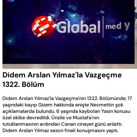
Yüklendi
:
0.57%
Sesi
Oynatma
Aç
Hızı
Didem Arslan Yılmaz'la Vazgeçme
1322. Bölüm
Didem Arslan Yılmaz'la Vazgeçme'nin 1322. Bölümünde; 17
yaşındaki kayıp Gizem hakkında enişte Necmettin şok
açıklamalarda bulundu. 6 yaşında kaybolan Yasin konusu
özel ekibe devredildi. Ünzile ve Mustafa'nın
tutuklanmasının ardından Canan cinayet günü anlattı.
Didem Arslan Yılmaz sezon finali konuşmasını yaptı.