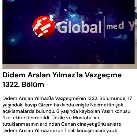
Yüklendi
:
0.50%
Sesi
Oynatma
Aç
Hızı
Didem Arslan Yılmaz'la Vazgeçme
1322. Bölüm
Didem Arslan Yılmaz'la Vazgeçme'nin 1322. Bölümünde; 17
yaşındaki kayıp Gizem hakkında enişte Necmettin şok
açıklamalarda bulundu. 6 yaşında kaybolan Yasin konusu
özel ekibe devredildi. Ünzile ve Mustafa'nın
tutuklanmasının ardından Canan cinayet günü anlattı.
Didem Arslan Yılmaz sezon finali konuşmasını yaptı.