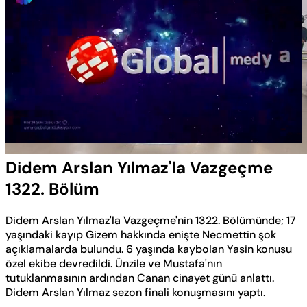
Yüklendi
:
0.57%
Sesi
Oynatma
Aç
Hızı
Didem Arslan Yılmaz'la Vazgeçme
1322. Bölüm
Didem Arslan Yılmaz'la Vazgeçme'nin 1322. Bölümünde; 17
yaşındaki kayıp Gizem hakkında enişte Necmettin şok
açıklamalarda bulundu. 6 yaşında kaybolan Yasin konusu
özel ekibe devredildi. Ünzile ve Mustafa'nın
tutuklanmasının ardından Canan cinayet günü anlattı.
Didem Arslan Yılmaz sezon finali konuşmasını yaptı.