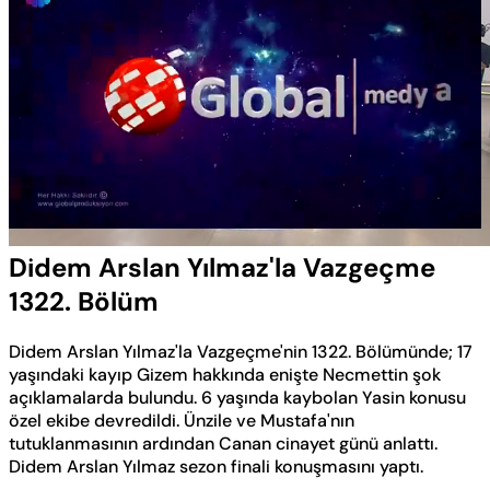
Yüklendi
:
0.57%
Sesi
Oynatma
Aç
Hızı
Didem Arslan Yılmaz'la Vazgeçme
1322. Bölüm
Didem Arslan Yılmaz'la Vazgeçme'nin 1322. Bölümünde; 17
yaşındaki kayıp Gizem hakkında enişte Necmettin şok
açıklamalarda bulundu. 6 yaşında kaybolan Yasin konusu
özel ekibe devredildi. Ünzile ve Mustafa'nın
tutuklanmasının ardından Canan cinayet günü anlattı.
Didem Arslan Yılmaz sezon finali konuşmasını yaptı.