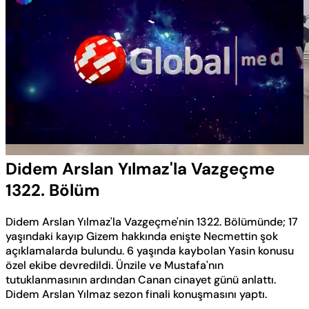
Yüklendi
:
0.50%
Sesi
Oynatma
Aç
Hızı
Didem Arslan Yılmaz'la Vazgeçme
1322. Bölüm
Didem Arslan Yılmaz'la Vazgeçme'nin 1322. Bölümünde; 17
yaşındaki kayıp Gizem hakkında enişte Necmettin şok
açıklamalarda bulundu. 6 yaşında kaybolan Yasin konusu
özel ekibe devredildi. Ünzile ve Mustafa'nın
tutuklanmasının ardından Canan cinayet günü anlattı.
Didem Arslan Yılmaz sezon finali konuşmasını yaptı.