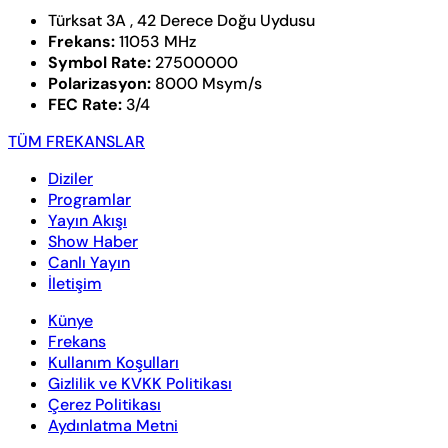
Türksat 3A , 42 Derece Doğu Uydusu
Frekans:
11053 MHz
Symbol Rate:
27500000
Polarizasyon:
8000 Msym/s
FEC Rate:
3/4
TÜM FREKANSLAR
Diziler
Programlar
Yayın Akışı
Show Haber
Canlı Yayın
İletişim
Künye
Frekans
Kullanım Koşulları
Gizlilik ve KVKK Politikası
Çerez Politikası
Aydınlatma Metni