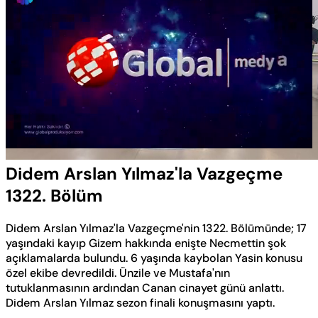
Yüklendi
:
0.57%
Sesi
Oynatma
Aç
Hızı
Didem Arslan Yılmaz'la Vazgeçme
1322. Bölüm
Didem Arslan Yılmaz'la Vazgeçme'nin 1322. Bölümünde; 17
yaşındaki kayıp Gizem hakkında enişte Necmettin şok
açıklamalarda bulundu. 6 yaşında kaybolan Yasin konusu
özel ekibe devredildi. Ünzile ve Mustafa'nın
tutuklanmasının ardından Canan cinayet günü anlattı.
Didem Arslan Yılmaz sezon finali konuşmasını yaptı.