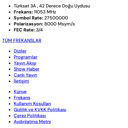
Türksat 3A , 42 Derece Doğu Uydusu
Frekans:
11053 MHz
Symbol Rate:
27500000
Polarizasyon:
8000 Msym/s
FEC Rate:
3/4
TÜM FREKANSLAR
Diziler
Programlar
Yayın Akışı
Show Haber
Canlı Yayın
İletişim
Künye
Frekans
Kullanım Koşulları
Gizlilik ve KVKK Politikası
Çerez Politikası
Aydınlatma Metni