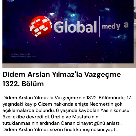
Yüklendi
:
0.57%
Sesi
Oynatma
Aç
Hızı
Didem Arslan Yılmaz'la Vazgeçme
1322. Bölüm
Didem Arslan Yılmaz'la Vazgeçme'nin 1322. Bölümünde; 17
yaşındaki kayıp Gizem hakkında enişte Necmettin şok
açıklamalarda bulundu. 6 yaşında kaybolan Yasin konusu
özel ekibe devredildi. Ünzile ve Mustafa'nın
tutuklanmasının ardından Canan cinayet günü anlattı.
Didem Arslan Yılmaz sezon finali konuşmasını yaptı.