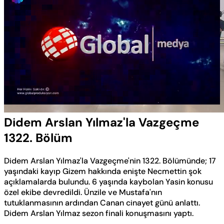
Yüklendi
:
0.57%
Sesi
Oynatma
Aç
Hızı
Didem Arslan Yılmaz'la Vazgeçme
1322. Bölüm
Didem Arslan Yılmaz'la Vazgeçme'nin 1322. Bölümünde; 17
yaşındaki kayıp Gizem hakkında enişte Necmettin şok
açıklamalarda bulundu. 6 yaşında kaybolan Yasin konusu
özel ekibe devredildi. Ünzile ve Mustafa'nın
tutuklanmasının ardından Canan cinayet günü anlattı.
Didem Arslan Yılmaz sezon finali konuşmasını yaptı.