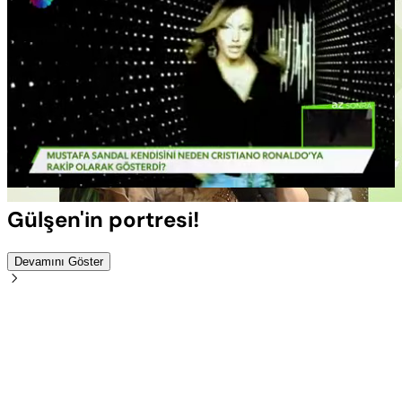
Yüklendi
:
100.00%
Sesi
Oynatma
Aç
Hızı
Gülşen'in portresi!
Devamını Göster