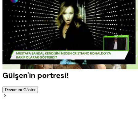
Yüklendi
:
100.00%
Sesi
Oynatma
Aç
Hızı
Gülşen'in portresi!
Devamını Göster