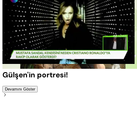
Yüklendi
:
100.00%
Sesi
Oynatma
Aç
Hızı
Gülşen'in portresi!
Devamını Göster