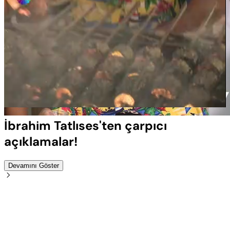
Yüklendi
:
100.00%
Sesi
Oynatma
Aç
Hızı
İbrahim Tatlıses'ten çarpıcı
açıklamalar!
Devamını Göster