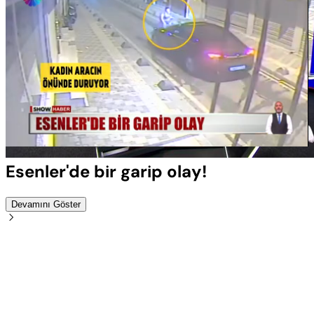
Yüklendi
:
100.00%
Sesi
Oynatma
Aç
Hızı
Esenler'de bir garip olay!
Devamını Göster