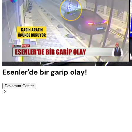
Yüklendi
:
100.00%
Sesi
Oynatma
Aç
Hızı
Esenler'de bir garip olay!
Devamını Göster