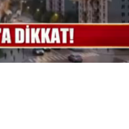
Yüklendi
:
100.00%