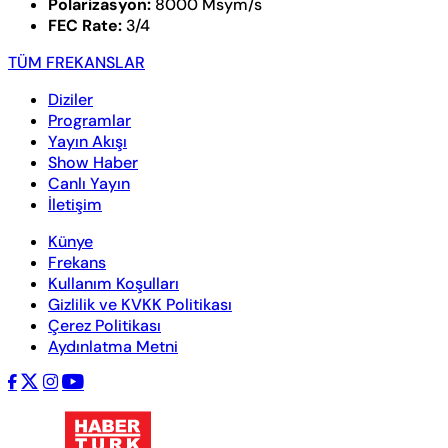
Polarizasyon:
8000 Msym/s
FEC Rate:
3/4
TÜM FREKANSLAR
Diziler
Programlar
Yayın Akışı
Show Haber
Canlı Yayın
İletişim
Künye
Frekans
Kullanım Koşulları
Gizlilik ve KVKK Politikası
Çerez Politikası
Aydınlatma Metni