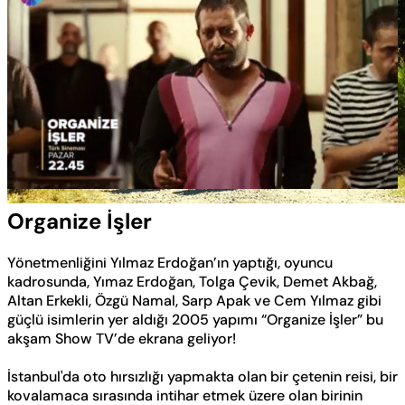
Yüklendi
:
100.00%
Sesi
Oynatma
Aç
Hızı
Organize İşler
Yönetmenliğini Yılmaz Erdoğan’ın yaptığı, oyuncu
kadrosunda, Yımaz Erdoğan, Tolga Çevik, Demet Akbağ,
Altan Erkekli, Özgü Namal, Sarp Apak ve Cem Yılmaz gibi
güçlü isimlerin yer aldığı 2005 yapımı “Organize İşler” bu
akşam Show TV’de ekrana geliyor!
İstanbul'da oto hırsızlığı yapmakta olan bir çetenin reisi, bir
kovalamaca sırasında intihar etmek üzere olan birinin