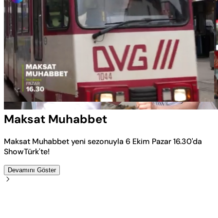
Yüklendi
:
100.00%
Sesi
Oynatma
Aç
Hızı
Maksat Muhabbet
Maksat Muhabbet yeni sezonuyla 6 Ekim Pazar 16.30'da
ShowTürk'te!
Devamını Göster